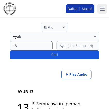
Daftar | Masuk
Cari
Play Audio
AYUB 13
13
1
Semuanya itu pernah