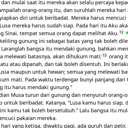
dan mulai saat itu mereka akan selalu percaya kep
umpailah orang-orang itu, dan suruhlah mereka hari 
iapkan diri untuk beribadat. Mereka harus mencuci
Lusa mereka harus sudah siap. Pada hari itu Aku aka
g Sinai, tempat semua orang dapat melihat Aku.
12
keliling gunung ini sebagai batas yang tak boleh dil
. Laranglah bangsa itu mendaki gunung, bahkan men
a melewati batasnya, akan dihukum mati;
13
orang i
atu atau dipanah, dan tak boleh disentuh. Ini berlak
sia maupun untuk hewan; semua yang melewati bat
kum mati. Pada waktu terdengar bunyi panjang dari 
g itu harus mendaki gunung.”
an Musa turun dari gunung dan menyuruh orang-or
p untuk beribadat. Katanya, “Lusa kamu harus siap, 
ini kamu tak boleh bersetubuh.” Lalu bangsa itu mula
encuci pakaian mereka.
 hari yang ketiga, diwaktu pagi, ada guruh dan petir