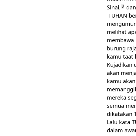
Sinai,
3
dan
TUHAN
ber
mengumumka
melihat ap
membawa ka
burung raj
kamu taat 
Kujadikan 
akan menja
kamu akan
memanggil 
mereka seg
semua men
dikatakan
Lalu kata
T
dalam awan