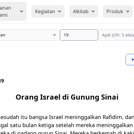
yanan
Kegiatan
Alkitab
Produk
ami
19
Orang Israel di Gunung Sinai
esudah itu bangsa Israel meninggalkan Rafidim, da
gal satu bulan ketiga setelah mereka meninggalkan 
reka di padang gurun Sinai. Mereka berkemah di ka