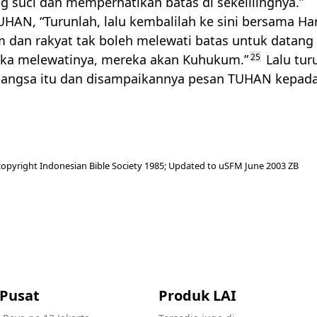
g suci dan memperhatikan batas di sekelilingnya.”
UHAN
, “Turunlah, lalu kembalilah ke sini bersama Ha
dan rakyat tak boleh melewati batas untuk datang
ka melewatinya, mereka akan Kuhukum.”
25
Lalu tur
angsa itu dan disampaikannya pesan
TUHAN
kepada
opyright Indonesian Bible Society 1985; Updated to uSFM June 2003 ZB
 Pusat
Produk LAI