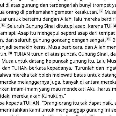
ul di atas gunung dan terdengarlah bunyi trompet y
ua orang di perkemahan gemetar ketakutan.
17
Musa
uar untuk bertemu dengan Allah, lalu mereka berdiri 
.
18
Seluruh Gunung Sinai ditutupi asap, karena
TUH
lam api. Asap itu mengepul seperti asap dari tempat
, dan seluruh gunung goncang dengan sangat.
19
B
njadi semakin keras. Musa berbicara, dan Allah me
ruh.
20
TUHAN
turun di atas puncak Gunung Sinai, d
Musa untuk datang ke puncak gunung itu. Lalu Mu
dan
TUHAN
berkata kepadanya, “Turunlah dan inga
bahwa mereka tak boleh melewati batas untuk datan
 mereka melanggarnya juga, banyak di antara merek
kan imam-imam yang mau mendekati Aku, harus m
u tidak, mereka akan Kuhukum.”
sa kepada
TUHAN
, “Orang-orang itu tak dapat naik,
merintahkan kami untuk menganggap gunung ini se