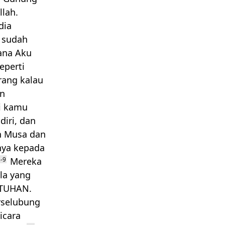
lah.
dia
 sudah
ana Aku
eperti
rang kalau
an
pi kamu
diri, dan
h Musa dan
nya kepada
-9
Mereka
la yang
TUHAN
.
rselubung
icara