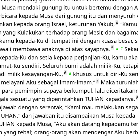
 Musa mendaki gunung itu untuk bertemu dengan Al
bicara kepada Musa dari gunung itu dan menyuruh 
n kepada orang Israel, keturunan Yakub,
4
“Kamu
a yang Kulakukan terhadap orang Mesir, dan bagaim
mu kepada-Ku di tempat ini dengan kuasa besar, s
awali membawa anaknya di atas sayapnya.
5
Seka
#
#
kepada-Ku dan setia kepada perjanjian-Ku, kamu ak
umat-Ku sendiri. Seluruh bumi adalah milik-Ku, teta
di milik kesayangan-Ku,
6
khusus untuk diri-Ku sen
#
 melayani Aku sebagai imam-imam.”
7
Maka turunla
para pemimpin supaya berkumpul, lalu diceritakan
ala sesuatu yang diperintahkan
TUHAN
kepadanya.
8
jawab dengan serentak, “Kami mau melakukan sega
TUHAN
,” dan jawaban itu disampaikan Musa kepada
UHAN
kepada Musa, “Aku akan datang kepadamu te
 yang tebal; orang-orang akan mendengar Aku berb