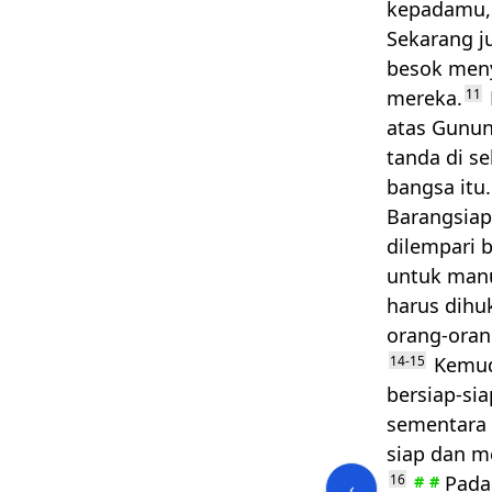
kepadamu, 
Sekarang j
besok meny
mereka.
11
atas Gunun
tanda di se
bangsa itu
Barangsiap
dilempari b
untuk manu
harus dihu
orang-oran
14-15
Kemudi
bersiap-sia
sementara 
siap dan m
16
Pada
#
#
‹