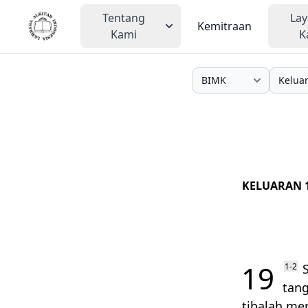
Tentang
La
Kemitraan
Kami
K
KELUARAN 
19
1-2
S
tang
tibalah me