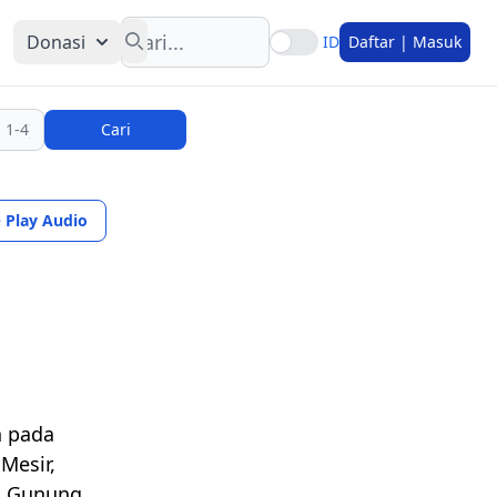
Search
Donasi
ID
Daftar | Masuk
Cari
Play Audio
n pada
Mesir,
ki Gunung