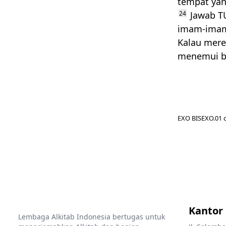
tempat yan
24
Jawab
T
imam-imam 
Kalau mere
menemui b
EXO BISEXO.01 c
Kantor
Lembaga Alkitab Indonesia bertugas untuk