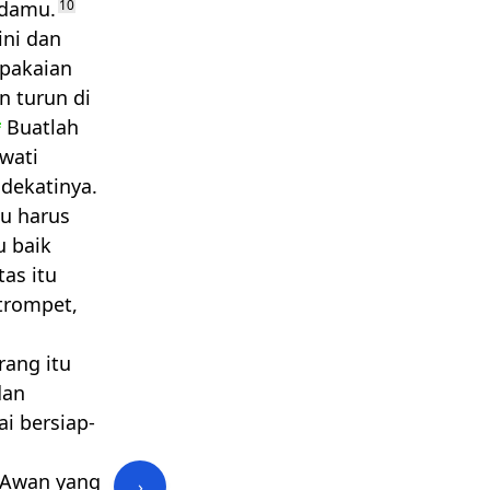
adamu.
10
ini dan
 pakaian
n turun di
Buatlah
#
ewati
dekatinya.
tu harus
u baik
as itu
trompet,
ang itu
dan
i bersiap-
. Awan yang
›