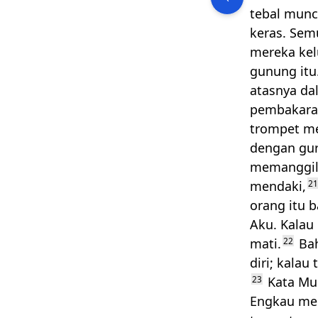
tebal munc
keras. Sem
mereka kel
gunung itu
atasnya da
pembakaran
trompet me
dengan gu
memanggil 
mendaki,
21
orang itu 
Aku. Kalau
mati.
22
Bah
diri; kala
23
Kata Mu
Engkau me