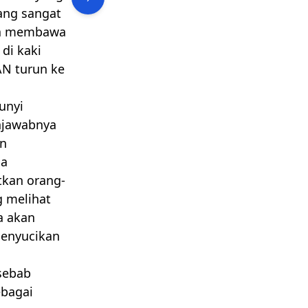
ang sangat
 membawa
di kaki
AN
turun ke
unyi
njawabnya
an
sa
tkan orang-
g melihat
a akan
enyucikan
 sebab
bagai