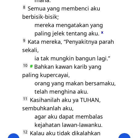
mana.
8
Semua yang membenci aku
berbisik-bisik;
mereka mengatakan yang
paling jelek tentang aku.
x
9
Kata mereka, “Penyakitnya parah
sekali,
ia tak mungkin bangun lagi.”
10
Bahkan kawan karib yang
#
paling kupercayai,
orang yang makan bersamaku,
telah menghina aku.
11
Kasihanilah aku ya
TUHAN
,
sembuhkanlah aku,
agar aku dapat membalas
kejahatan lawan-lawanku.
12
Kalau aku tidak dikalahkan