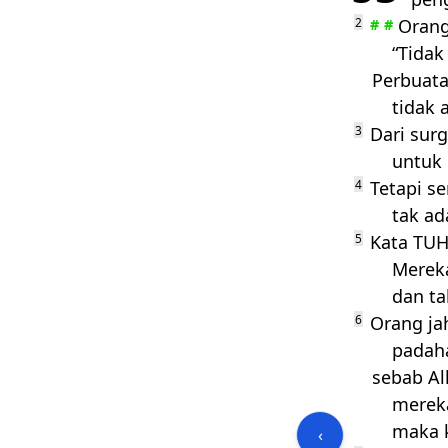
2
Orang
#
#
“Tidak
Perbuata
tidak 
3
Dari sur
untuk 
4
Tetapi s
tak ad
5
Kata
TU
Merek
dan ta
6
Orang jah
padah
sebab A
mereka
maka 
‹