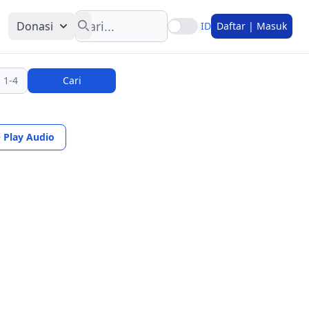
Search
Donasi
ID
Daftar | Masuk
Cari
Play Audio