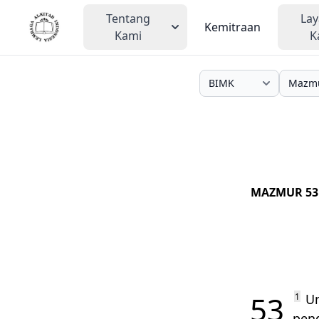
Tentang
La
Kemitraan
Kami
K
MAZMUR 53
53
1
Un
pen