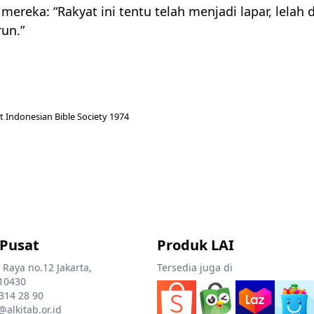
mereka: “Rakyat ini tentu telah menjadi lapar, lelah 
un.”
t Indonesian Bible Society 1974
 Pusat
Produk LAI
 Raya no.12 Jakarta,
Tersedia juga di
10430
 314 28 90
@alkitab.or.id