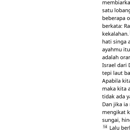
membiarkan
satu loban
beberapa o
berkata: R
kekalahan.
hati singa 
ayahmu itu
adalah ora
Israel dar
tepi laut b
Apabila kit
maka kita 
tidak ada 
Dan jika i
mengikat k
sungai, hin
14
Lalu ber