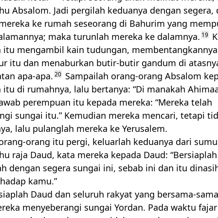
u Absalom. Jadi pergilah keduanya dengan segera,
 mereka ke rumah seseorang di Bahurim yang memp
alamannya; maka turunlah mereka ke dalamnya.
19
K
 itu mengambil kain tudungan, membentangkannya 
r itu dan menaburkan butir-butir gandum di atasny
atan apa-apa.
20
Sampailah orang-orang Absalom ke
itu di rumahnya, lalu bertanya: “Di manakah Ahima
Jawab perempuan itu kepada mereka: “Mereka telah
gi sungai itu.” Kemudian mereka mencari, tetapi ti
a, lalu pulanglah mereka ke Yerusalem.
orang-orang itu pergi, keluarlah keduanya dari sumur,
u raja Daud, kata mereka kepada Daud: “Bersiaplah
h dengan segera sungai ini, sebab ini dan itu dinas
erhadap kamu.”
siaplah Daud dan seluruh rakyat yang bersama-sam
ereka menyeberangi sungai Yordan. Pada waktu fajar