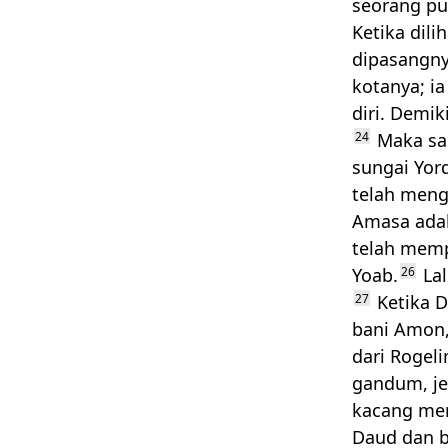
seorang pu
Ketika dili
dipasangny
kotanya; i
diri. Demik
24
Maka sa
sungai Yor
telah meng
Amasa adal
telah memp
Yoab.
26
Lal
27
Ketika D
bani Amon, 
dari Roge
gandum, je
kacang mer
Daud dan b