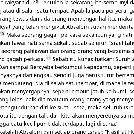
 rakyat tidur.
9
Tentulah ia sekarang bersembunyi d
g atau di salah satu tempat. Apabila pada penyeran
rang tewas dan ada orang mendengar hal itu, maka
akyat yang telah mengikut Absalom sudah menderita
10
Maka seorang gagah perkasa sekalipun yang hatin
akan tawar hati sama sekali, sebab seluruh Israel ta
 seorang pahlawan dan orang-orang yang bersama-
ng gagah perkasa.
11
Sebab itu kunasihatkan: Suruhl
i Dan sampai Bersyeba berkumpul kepadamu, seperti p
anyaknya dan engkau sendiri juga harus turut bertem
a mendatangi dia di salah satu tempat, di mana ia te
akan menyergapnya, seperti embun jatuh ke bumi, s
yang lolos, baik dia maupun orang-orang yang menye
a mengundurkan diri ke suatu kota, maka seluruh Isra
ota itu dengan tali, dan kita akan menyeretnya samp
gga batu kecil pun tidak terdapat lagi di sana.”
katalah Absalom dan setiap orang Israel: “Nasihat H