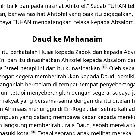
ebih baik dari pada nasihat Ahitofel.” Sebab
TUHAN
tel
, bahwa nasihat Ahitofel yang baik itu digagalkan,
paya
TUHAN
mendatangkan celaka kepada Absalom
Daud ke Mahanaim
itu berkatalah Husai kepada Zadok dan kepada Abya
“Ini dan itu dinasihatkan Ahitofel kepada Absalom d
a Israel, tetapi ini dan itu kunasihatkan.
16
Oleh sebab
engan segera memberitahukan kepada Daud, demiki
janganlah bermalam di tempat-tempat penyeberang
un, tetapi menyeberanglah dengan segera, supaya j
h rakyat yang bersama-sama dengan dia itu ditelan h
n Ahimaas menunggu di En-Rogel, dan setiap kali a
empuan yang datang membawa kabar kepada mereka
 langsung memberitahu raja Daud, sebab mereka ti
masuki kota.
18
Tetapi seorang anak melihat mereka, 