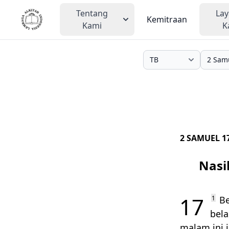
Tentang
La
Kemitraan
Kami
K
2 SAMUEL 1
Nasi
17
1
Be
bela
malam ini 