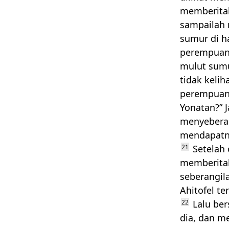
memberitah
sampailah
sumur di h
perempuan
mulut sumu
tidak kelih
perempuan 
Yonatan?” 
menyeberan
mendapatny
21
Setelah 
memberitah
seberangila
Ahitofel t
22
Lalu ber
dia, dan m