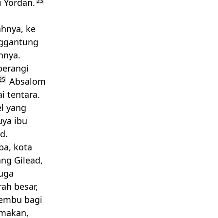
 Yordan.
23
ahnya, ke
nggantung
hnya.
berangi
25
Absalom
 tentara.
l yang
uya ibu
d.
ba, kota
ang Gilead,
juga
ah besar,
lembu bagi
imakan,