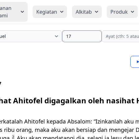
yanan
Kegiatan
Alkitab
Produk
ami
7
hat Ahitofel digagalkan oleh nasihat 
rkatalah Ahitofel kepada Absalom: “Izinkanlah aku 
s ribu orang, maka aku akan bersiap dan mengejar 
juga.
2
Aku akan mendatangi dia, selagi ia lesu dan 