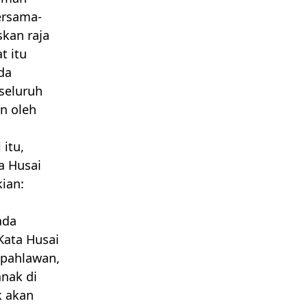
ersama-
kan raja
t itu
da
seluruh
an oleh
 itu,
a Husai
ian:
ada
ata Husai
 pahlawan,
anak di
k akan