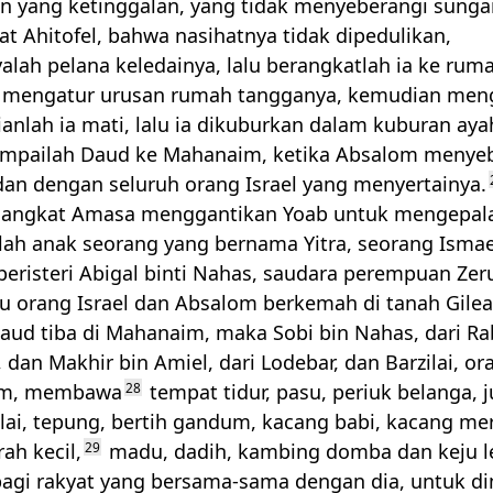
n yang ketinggalan, yang tidak menyeberangi sungai
hat Ahitofel, bahwa nasihatnya tidak dipedulikan,
alah pelana keledainya, lalu berangkatlah ia ke rum
a mengatur urusan rumah tangganya, kemudian me
ianlah ia mati, lalu ia dikuburkan dalam kuburan aya
mpailah Daud ke Mahanaim, ketika Absalom menye
dan dengan seluruh orang Israel yang menyertainya.
angkat Amasa menggantikan Yoab untuk mengepalai
ah anak seorang yang bernama Yitra, seorang Ismae
eristeri Abigal binti Nahas, saudara perempuan Zer
u orang Israel dan Absalom berkemah di tanah Gilea
aud tiba di Mahanaim, maka Sobi bin Nahas, dari Ra
dan Makhir bin Amiel, dari Lodebar, dan Barzilai, or
lim, membawa
28
tempat tidur, pasu, periuk belanga, 
lai, tepung, bertih gandum, kacang babi, kacang mer
ah kecil,
29
madu, dadih, kambing domba dan keju 
agi rakyat yang bersama-sama dengan dia, untuk d