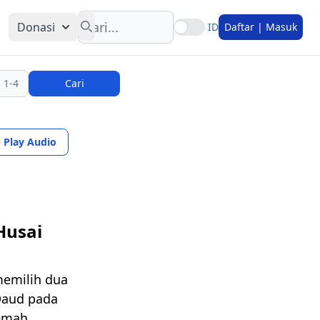
Search
Donasi
ID
Daftar | Masuk
Cari
Play Audio
Husai
memilih dua
Daud pada
lemah