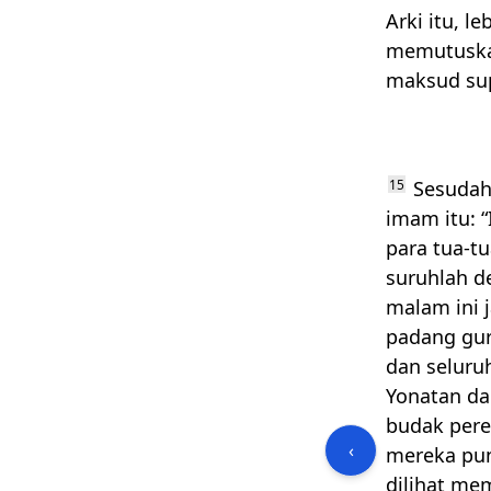
Arki itu, l
memutuskan
maksud su
15
Sesudah 
imam itu: 
para tua-tu
suruhlah d
malam ini 
padang gur
dan seluru
Yonatan da
budak per
‹
mereka pun
dilihat me