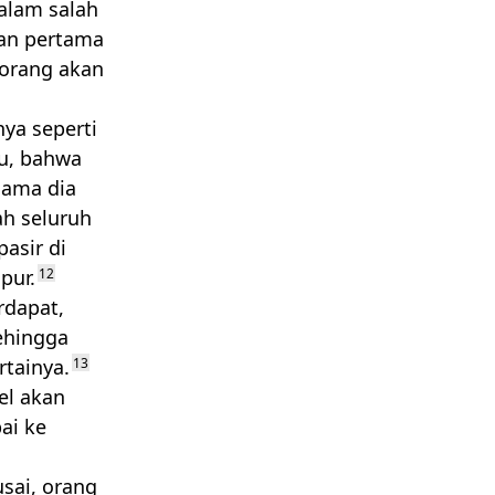
alam salah
gan pertama
 orang akan
ya seperti
hu, bahwa
sama dia
ah seluruh
asir di
pur.
12
rdapat,
ehingga
rtainya.
13
el akan
ai ke
usai, orang