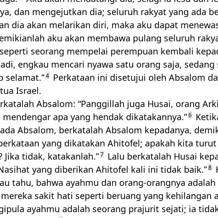
a, dan mengejutkan dia; seluruh rakyat yang ada b
n dia akan melarikan diri, maka aku dapat menewas
mikianlah aku akan membawa pulang seluruh rakya
seperti seorang mempelai perempuan kembali kepa
Jadi, engkau mencari nyawa satu orang saja, sedang 
p selamat.”
4
Perkataan ini disetujui oleh Absalom d
ua Israel.
rkatalah Absalom: “Panggillah juga Husai, orang Arki
a mendengar apa yang hendak dikatakannya.”
6
Ketik
ada Absalom, berkatalah Absalom kepadanya, demik
perkataan yang dikatakan Ahitofel; apakah kita turut
 Jika tidak, katakanlah.”
7
Lalu berkatalah Husai kep
asihat yang diberikan Ahitofel kali ini tidak baik.”
8
K
kau tahu, bahwa ayahmu dan orang-orangnya adalah
mereka sakit hati seperti beruang yang kehilangan 
ipula ayahmu adalah seorang prajurit sejati; ia tida