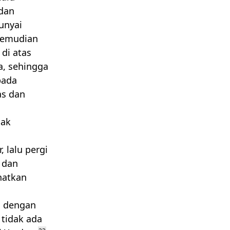
 dan
unyai
emudian
di atas
a, sehingga
pada
as dan
dak
 lalu pergi
 dan
ihatkan
a dengan
 tidak ada