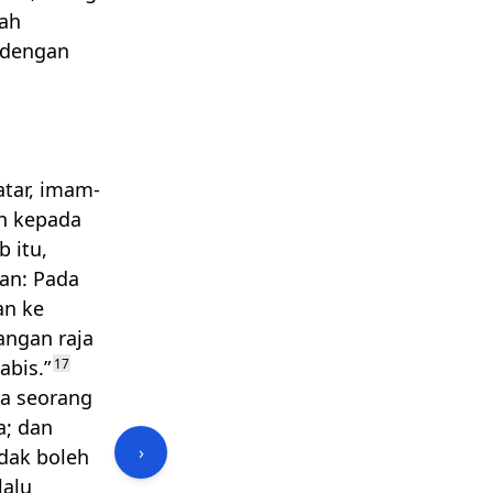
ah
 dengan
.
tar, imam-
an kepada
 itu,
an: Pada
an ke
angan raja
abis.”
17
da seorang
; dan
›
dak boleh
lalu