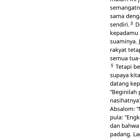
semangatny
sama denga
sendiri.
3
De
kepadamu 
suaminya. 
rakyat teta
semua tua-t
5
Tetapi be
supaya kit
datang kep
“Beginilah 
nasihatnya?
Absalom: “N
pula: “Eng
dan bahwa 
padang. Lag