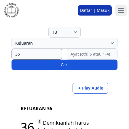
Daftar | Masuk
Cari
Play Audio
KELUARAN 36
36
1
Demikianlah harus