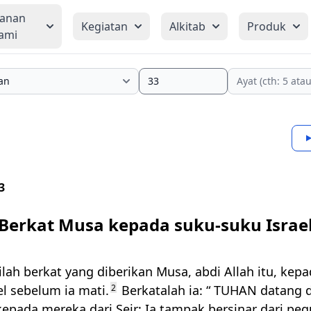
yanan
Kegiatan
Alkitab
Produk
ami
3
Berkat Musa kepada suku-suku Israe
ilah berkat yang diberikan Musa, abdi Allah itu, kep
el sebelum ia mati.
2
Berkatalah ia: “
TUHAN
datang d
 kepada mereka dari Seir; Ia tampak bersinar dari p