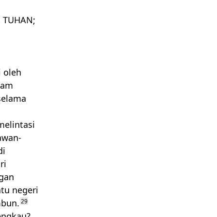
t
TUHAN
;
i oleh
lam
 selama
melintasi
awan-
di
ri
ngan
tu negeri
mbun.
29
engkau?