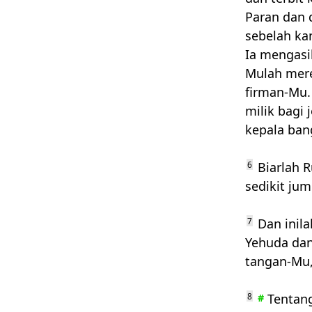
Paran dan 
sebelah ka
Ia mengasi
Mulah mere
firman-Mu.
milik bagi
kepala ban
6
Biarlah R
sedikit jum
7
Dan inila
Yehuda dan
tangan-Mu,
8
Tentang
#