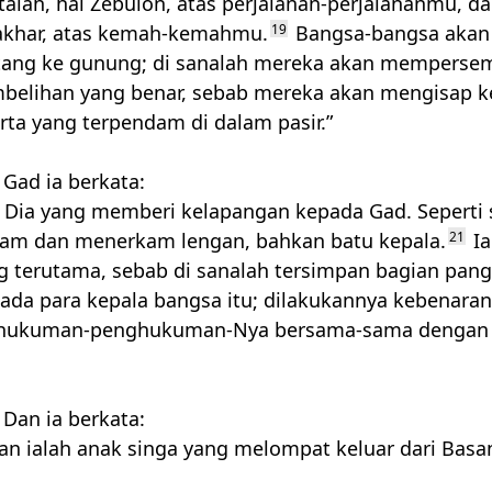
talah, hai Zebulon, atas perjalanan-perjalananmu, d
sakhar, atas kemah-kemahmu.
19
Bangsa-bangsa akan 
tang ke gunung; di sanalah mereka akan mempers
belihan yang benar, sebab mereka akan mengisap 
rta yang terpendam di dalam pasir.”
Gad ia berkata:
h Dia yang memberi kelapangan kepada Gad. Seperti 
diam dan menerkam lengan, bahkan batu kepala.
21
Ia
g terutama, sebab di sanalah tersimpan bagian pangl
ada para kepala bangsa itu; dilakukannya kebenara
ghukuman-penghukuman-Nya bersama-sama dengan
Dan ia berkata:
n ialah anak singa yang melompat keluar dari Basan