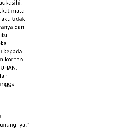
ukasihi,
ekat mata
 aku tidak
ranya dan
itu
ka
u kepada
an korban
TUHAN
,
lah
hingga
N
gunungnya.”