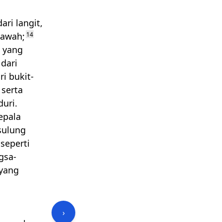
ri langit,
bawah;
14
n yang
dari
i bukit-
 serta
uri.
epala
sulung
seperti
gsa-
 yang
›