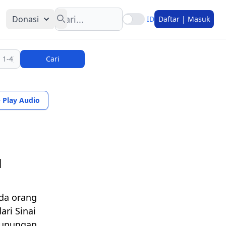
Search
Donasi
ID
Daftar | Masuk
Cari
Play Audio
l
ada orang
ari Sinai
egunungan