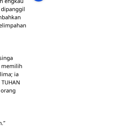
an engkau
dipanggil
embahkan
kelimpahan
singa
 memilih
ima; ia
n
TUHAN
 orang
.”