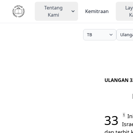
Tentang
La
Kemitraan
Kami
K
ULANGAN 3
33
1
In
Isra
dan terbit