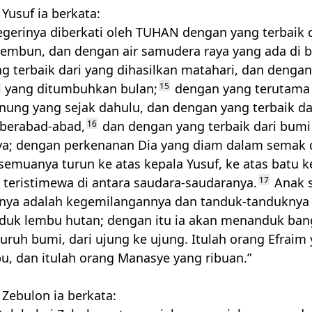
Yusuf ia berkata:
egerinya diberkati oleh
TUHAN
dengan yang terbaik da
 embun, dan dengan air samudera raya yang ada di 
g terbaik dari yang dihasilkan matahari, dan denga
ri yang ditumbuhkan bulan;
15
dengan yang terutama 
ung yang sejak dahulu, dan dengan yang terbaik dar
 berabad-abad,
16
dan dengan yang terbaik dari bumi
nya; dengan perkenanan Dia yang diam dalam semak d
 semuanya turun ke atas kepala Yusuf, ke atas batu k
 teristimewa di antara saudara-saudaranya.
17
Anak 
nya adalah kegemilangannya dan tanduk-tanduknya 
duk lembu hutan; dengan itu ia akan menanduk ban
uruh bumi, dari ujung ke ujung. Itulah orang Efraim
bu, dan itulah orang Manasye yang ribuan.”
Zebulon ia berkata: