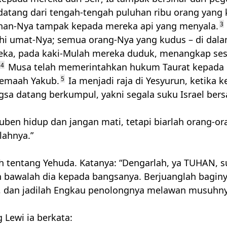
datang dari tengah-tengah puluhan ribu orang yang 
nan-Nya tampak kepada mereka api yang menyala.
3
hi umat-Nya; semua orang-Nya yang kudus – di dal
ka, pada kaki-Mulah mereka duduk, menangkap ses
4
Musa telah memerintahkan hukum Taurat kepada k
 jemaah Yakub.
5
Ia menjadi raja di Yesyurun, ketika k
gsa datang berkumpul, yakni segala suku Israel be
uben hidup dan jangan mati, tetapi biarlah orang-o
lahnya.”
h tentang Yehuda. Katanya: “Dengarlah, ya
TUHAN
, 
 bawalah dia kepada bangsanya. Berjuanglah bagin
 dan jadilah Engkau penolongnya melawan musuhny
 Lewi ia berkata: