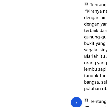
13
Tentang 
“Kiranya n
dengan air
dengan yan
terbaik da
gunung-gun
bukit yang
segala isi
Biarlah itu
orang yang
lembu sapi
tanduk-tan
bangsa, sel
puluhan ri
18
Tentang 
‹