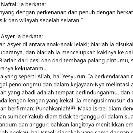
Naftali ia berkata:
enyang dengan perkenanan dan penuh dengan berka
asik dan wilayah sebelah selatan.”
Asyer ia berkata:
ah Asyer di antara anak-anak lelaki; biarlah ia disuka
udaranya, dan biarlah ia mencelupkan kakinya ke da
iarlah dari besi dan dari tembaga palang pintumu,
ranya kekuatanmu.
a yang seperti Allah, hai Yesyurun. Ia berkendaraan 
agai penolongmu dan dalam kejayaan-Nya melintasi 
lah yang abadi adalah tempat perlindunganmu, dan 
a lengan-lengan yang kekal. Ia mengusir musuh da
n berfirman: Punahkanlah!
28
Maka Israel diam de
an sumber Yakub diam tidak terganggu di dalam sua
andum dan anggur; bahkan langitnya menitikkan e
lah engkau, hai Israel; siapakah yang sama dengan 