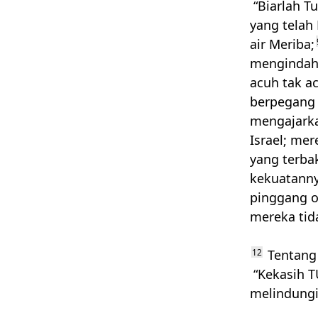
“Biarlah T
yang telah
air Meriba;
mengindahk
acuh tak a
berpegang 
mengajark
Israel; me
yang terba
kekuatanny
pinggang o
mereka tid
12
Tentang 
“Kekasih
T
melindungi