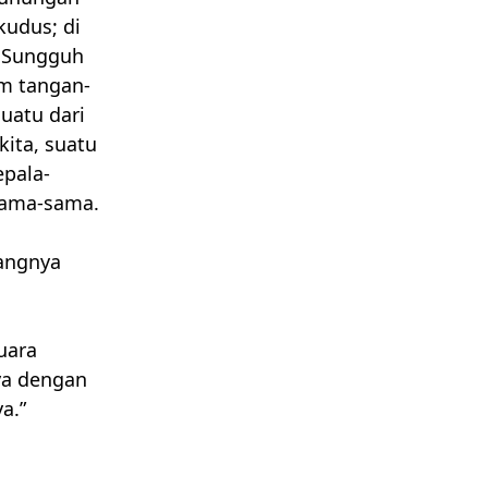
kudus; di
Sungguh
am tangan-
uatu dari
ita, suatu
epala-
rsama-sama.
rangnya
suara
ya dengan
a.”