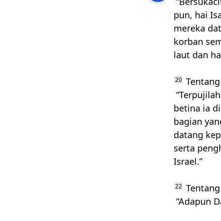
“Bersukaci
pun, hai I
mereka da
korban sem
laut dan ha
20
Tentang 
“Terpujila
betina ia 
bagian yan
datang kep
serta pen
Israel.”
22
Tentang 
“Adapun Da