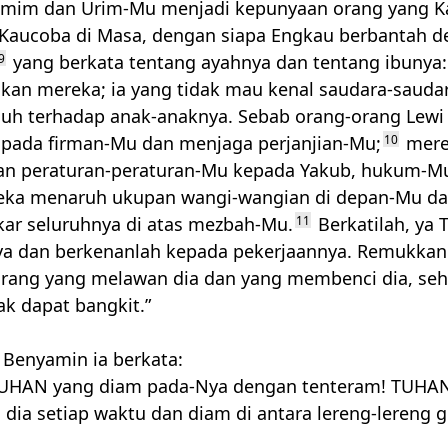
umim dan Urim-Mu menjadi kepunyaan orang yang Ka
 Kaucoba di Masa, dengan siapa Engkau berbantah d
9
yang berkata tentang ayahnya dan tentang ibunya:
an mereka; ia yang tidak mau kenal saudara-sauda
cuh terhadap anak-anaknya. Sebab orang-orang Lewi 
pada firman-Mu dan menjaga perjanjian-Mu;
10
mere
an peraturan-peraturan-Mu kepada Yakub, hukum-M
reka menaruh ukupan wangi-wangian di depan-Mu d
kar seluruhnya di atas mezbah-Mu.
11
Berkatilah, ya
a dan berkenanlah kepada pekerjaannya. Remukkan
rang yang melawan dia dan yang membenci dia, se
ak dapat bangkit.”
Benyamin ia berkata:
UHAN
yang diam pada-Nya dengan tenteram!
TUHA
 dia setiap waktu dan diam di antara lereng-lereng 