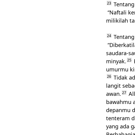
23
Tentang 
“Naftali k
milikilah t
24
Tentang 
“Diberkatil
saudara-sa
minyak.
25
B
umurmu ki
26
Tidak ad
langit seb
awan.
27
Al
bawahmu ad
depanmu da
tenteram d
yang ada g
Berbahagia