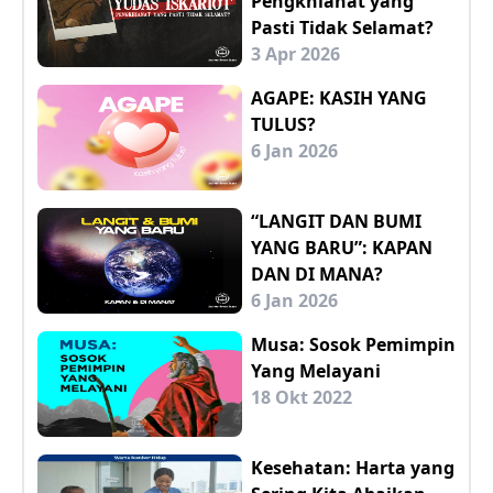
Pengkhianat yang
Pasti Tidak Selamat?
3 Apr 2026
AGAPE: KASIH YANG
TULUS?
6 Jan 2026
“LANGIT DAN BUMI
YANG BARU”: KAPAN
DAN DI MANA?
6 Jan 2026
Musa: Sosok Pemimpin
Yang Melayani
18 Okt 2022
Kesehatan: Harta yang