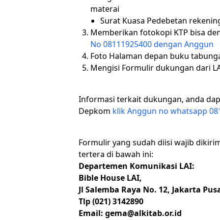
materai
Surat Kuasa Pedebetan rekeni
Memberikan fotokopi KTP bisa de
No 08111925400 dengan Anggun
Foto Halaman depan buku tabunga
Mengisi Formulir dukungan dari L
Informasi terkait dukungan, anda da
Depkom
klik Anggun no whatsapp 0
Formulir yang sudah diisi wajib dikir
tertera di bawah ini:
Departemen Komunikasi LAI:
Bible House LAI,
Jl Salemba Raya No. 12, Jakarta Pusa
Tlp (021) 3142890
Email: gema@alkitab.or.id