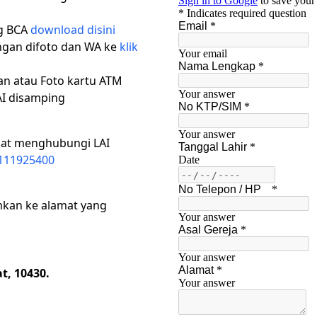
ng BCA
download disini
ngan difoto dan WA ke
klik
n atau Foto kartu ATM
AI disamping
pat menghubungi LAI
8111925400
imkan ke alamat yang
t, 10430.