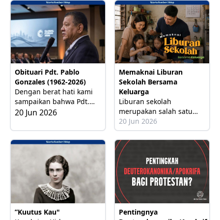
masing memiliki
Bulan Doa Alkitab (BDA).
identitas, tradisi, kitab
Tradisi perayaan ini
suci, dan sejarah
bukan dimulai oleh LAI,
perkembangannya
tetapi LAI melanjutkan
tradisi
Obituari Pdt. Pablo
Memaknai Liburan
Gonzales (1962-2026)
Sekolah Bersama
Dengan berat hati kami
Keluarga
sampaikan bahwa Pdt.
Liburan sekolah
Pablo González,
merupakan salah satu
20 Jun 2026
Sekretaris Jenderal
momen menyenangkan
20 Jun 2026
Lembaga Alkitab El
yang paling dinantikan di
Salvador, telah meninggal
hidup kita, khususnya
dunia.
bagi siswa-siswi, maupun
para tenaga yang
berkutat di dunia
pendidikan. Sukacita ini
hadir bukan hanya
karena
Pentingnya
”Kuutus Kau"