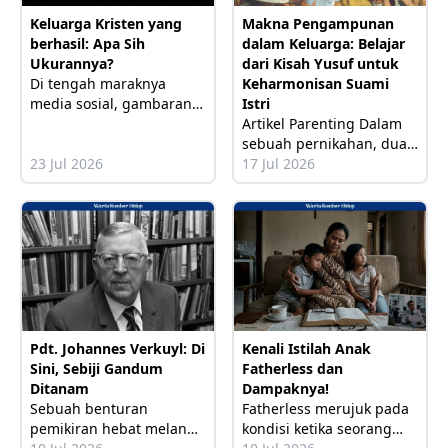
Keluarga Kristen yang
Makna Pengampunan
berhasil: Apa Sih
dalam Keluarga: Belajar
Ukurannya?
dari Kisah Yusuf untuk
Di tengah maraknya
Keharmonisan Suami
media sosial, gambaran
Istri
tentang keluarga yang
Artikel Parenting Dalam
“berhasil” seolah memiliki
sebuah pernikahan, dua
standar yang semakin
23 Jul 2026
pribadi yang berbeda
17 Jul 2026
jelas. Linimasa dipenuhi
rasa, latar belakang, dan
potret keluarga yang
kebiasaan disatukan
harmonis,
dalam satu atap. Dengan
kedekatan seintens itu,
gesekan dan luka
emosional baik sengaja
maupun tidak
Pdt. Johannes Verkuyl: Di
Kenali Istilah Anak
Sini, Sebiji Gandum
Fatherless dan
Ditanam
Dampaknya!
Sebuah benturan
Fatherless merujuk pada
pemikiran hebat melanda
kondisi ketika seorang