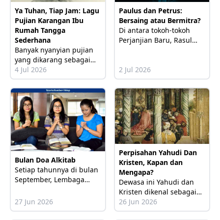
melainkan bagaimana
Paulus dan Petrus:
Ya Tuhan, Tiap Jam: Lagu
Bersaing atau Bermitra?
Pujian Karangan Ibu
Di antara tokoh-tokoh
Rumah Tangga
Perjanjian Baru, Rasul
Sederhana
Petrus dan Rasul Paulus
Banyak nyanyian pujian
merupakan dua figur
yang dikarang sebagai
yang paling berpengaruh
akibat kejadian atau
4 Jul 2026
2 Jul 2026
dalam
pengalaman hidup yang
luar biasa. Namun, tidak
selalu demikian.
Contohnya lagu “I
Perpisahan Yahudi Dan
Bulan Doa Alkitab
Kristen, Kapan dan
Setiap tahunnya di bulan
Mengapa?
September, Lembaga
Dewasa ini Yahudi dan
Alkitab Indonesia (LAI)
Kristen dikenal sebagai
dan mitra-mitranya
27 Jun 2026
dua agama besar dunia
26 Jun 2026
gereja-gereja di
yang berbeda, masing-
Indonesia merayakan