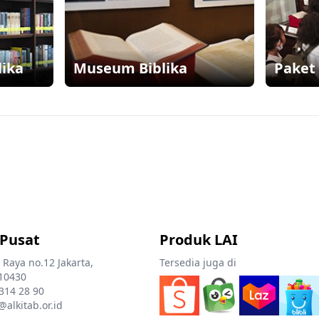
lika
Museum Biblika
Paket 
 Pusat
Produk LAI
 Raya no.12 Jakarta,
Tersedia juga di
10430
 314 28 90
@alkitab.or.id