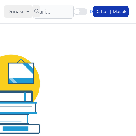
Search
Donasi
ID
Daftar | Masuk