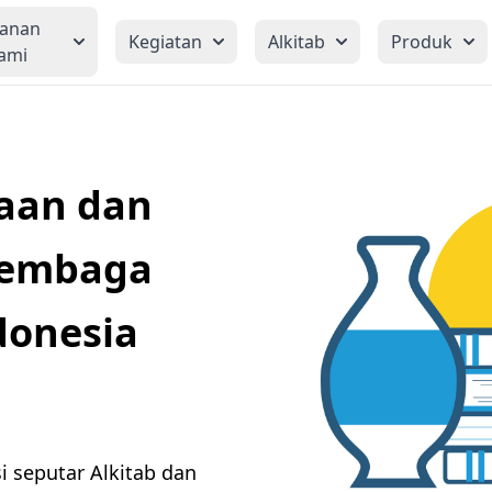
yanan
Kegiatan
Alkitab
Produk
ami
aan dan
embaga
donesia
 seputar Alkitab dan