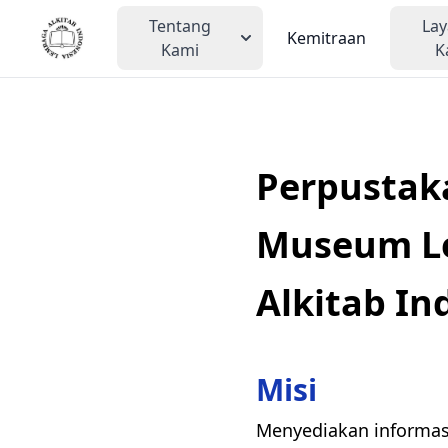
Tentang
La
Kemitraan
Kami
K
Perpustak
Museum L
Alkitab In
Misi
Menyediakan informasi