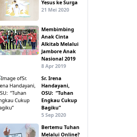
Yesus ke Surga
21 Mei 2020
Membimbing
Anak Cinta
Alkitab Melalui
Jambore Anak
Nasional 2019
8 Apr 2019
Sr. Irena
Handayani,
OSU: “Tuhan
Engkau Cukup
Bagiku”
5 Sep 2020
Bertemu Tuhan
Melalui Online?