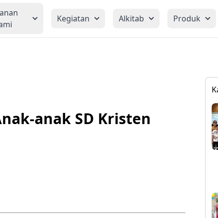
yanan
Kegiatan
Alkitab
Produk
ami
K
Anak-anak SD Kristen