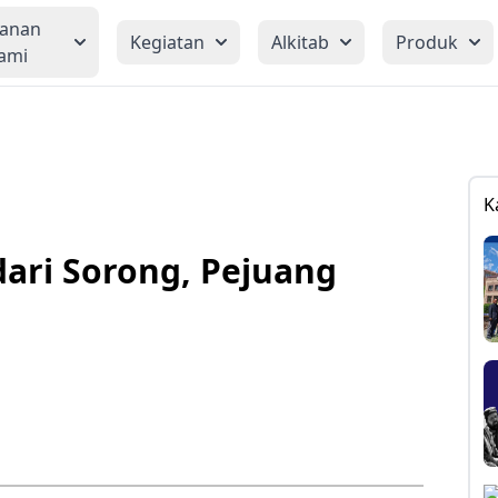
yanan
Kegiatan
Alkitab
Produk
ami
K
ari Sorong, Pejuang