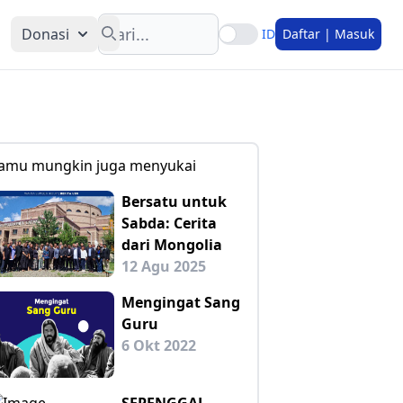
Search
Donasi
ID
Daftar | Masuk
amu mungkin juga menyukai
Bersatu untuk
Sabda: Cerita
dari Mongolia
12 Agu 2025
Mengingat Sang
Guru
6 Okt 2022
SEPENGGAL