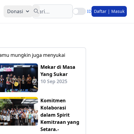
Search
Donasi
ID
Daftar | Masuk
amu mungkin juga menyukai
Mekar di Masa
Yang Sukar
10 Sep 2025
Komitmen
Kolaborasi
dalam Spirit
Kemitraan yang
Setara.-