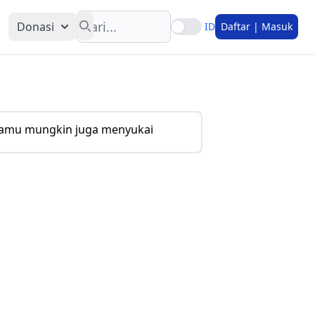
Search
Donasi
ID
Daftar | Masuk
amu mungkin juga menyukai