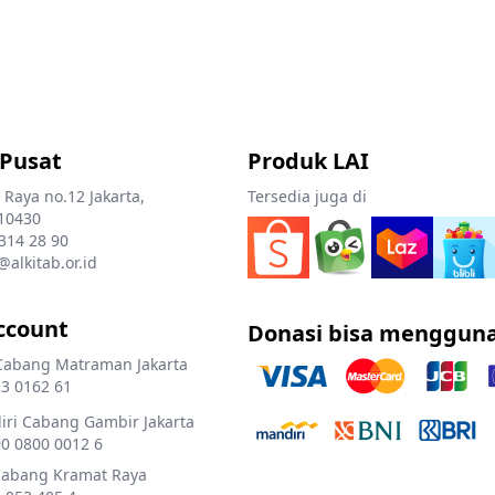
 Pusat
Produk LAI
 Raya no.12 Jakarta,
Tersedia juga di
10430
 314 28 90
@alkitab.or.id
ccount
Donasi bisa menggun
Cabang Matraman Jakarta
3 0162 61
ri Cabang Gambir Jakarta
0 0800 0012 6
Cabang Kramat Raya