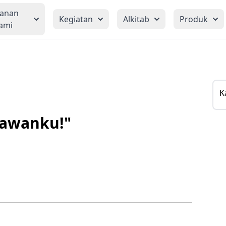
yanan
Kegiatan
Alkitab
Produk
ami
K
lawanku!"