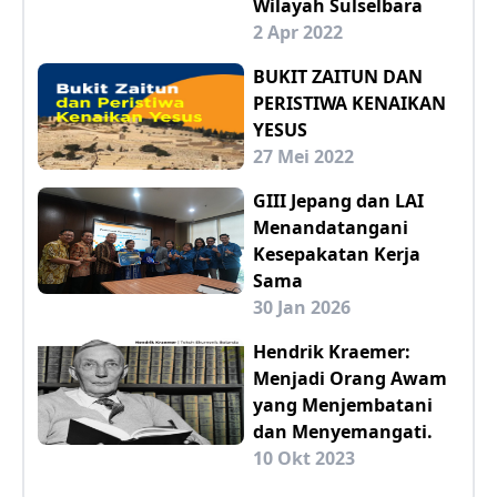
Wilayah Sulselbara
2 Apr 2022
BUKIT ZAITUN DAN
PERISTIWA KENAIKAN
YESUS
27 Mei 2022
GIII Jepang dan LAI
Menandatangani
Kesepakatan Kerja
Sama
30 Jan 2026
Hendrik Kraemer:
Menjadi Orang Awam
yang Menjembatani
dan Menyemangati.
10 Okt 2023