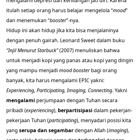
mengalami depresi dan kehilangan jati diri. Karena
itulah setiap orang harus belajar mengelola “
mood
”
dan menemukan “
booster
”-nya.
Hidup ini akan hidup jika kita bisa menjalaninya
dengan penuh gairah. Leonard Sweet dalam buku
“Injil Menurut Starbuck”
(2007) menuliskan bahwa
untuk menjadi kopi yang panas atau kopi yang dingin
yang mampu menjadi
mood booster
bagi orang
banyak, kita harus mengalami EPIC yakni:
Experiencing, Participating, Imaging, Connecting
. Yakni
mengalami
perjumpaan dengan Tuhan secara
pribadi (
experiencing
),
berpartisipasi
dalam pekerjan-
pekerjaan Tuhan (
participating
), menyadari posisi kita
yang
serupa dan segambar
dengan Allah (
imaging
),