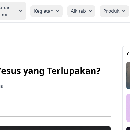
yanan
Kegiatan
Alkitab
Produk
ami
Y
Yesus yang Terlupakan?
ia