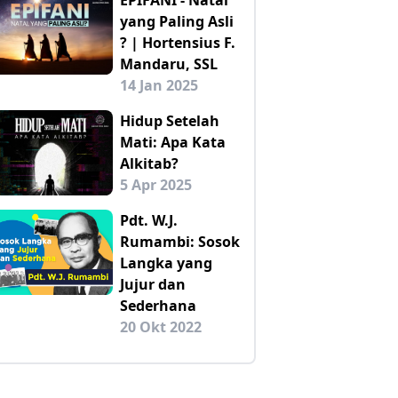
yang Paling Asli
? | Hortensius F.
Mandaru, SSL
14 Jan 2025
Hidup Setelah
Mati: Apa Kata
Alkitab?
5 Apr 2025
Pdt. W.J.
Rumambi: Sosok
Langka yang
Jujur dan
Sederhana
20 Okt 2022