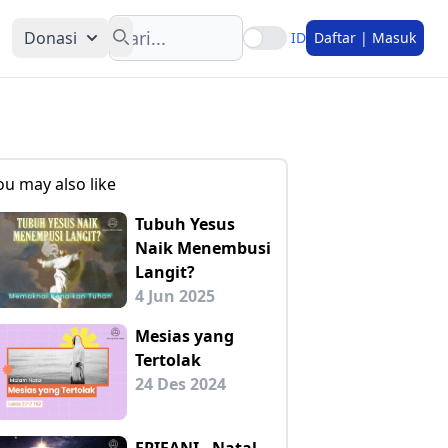
Search
Donasi
ID
Daftar | Masuk
ou may also like
Tubuh Yesus
Naik Menembusi
Langit?
4 Jun 2025
Mesias yang
Tertolak
24 Des 2024
EPIFANI - Natal