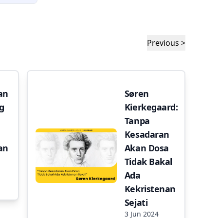
Previous >
an
Søren
g
Kierkegaard:
Tanpa
Kesadaran
an
Akan Dosa
Tidak Bakal
Ada
Kekristenan
Sejati
3 Jun 2024