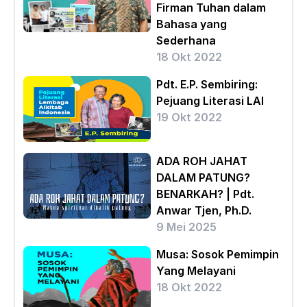
Firman Tuhan dalam
Bahasa yang
Sederhana
18 Okt 2022
Pdt. E.P. Sembiring:
Pejuang Literasi LAI
19 Okt 2022
ADA ROH JAHAT
DALAM PATUNG?
BENARKAH? | Pdt.
Anwar Tjen, Ph.D.
9 Mei 2025
Musa: Sosok Pemimpin
Yang Melayani
18 Okt 2022