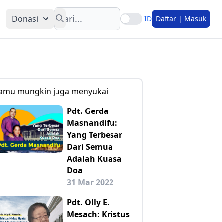
Search
Donasi
ID
Daftar | Masuk
amu mungkin juga menyukai
Pdt. Gerda
Masnandifu:
Yang Terbesar
Dari Semua
Adalah Kuasa
Doa
31 Mar 2022
Pdt. Olly E.
Mesach: Kristus