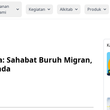
yanan
Kegiatan
Alkitab
Produk
ami
K
a: Sahabat Buruh Migran,
nda