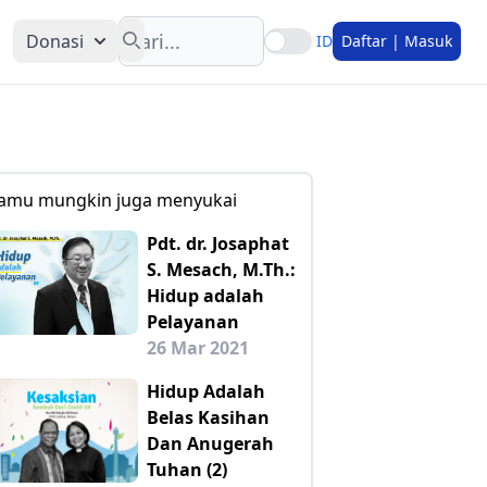
Search
Donasi
ID
Daftar | Masuk
amu mungkin juga menyukai
Pdt. dr. Josaphat
S. Mesach, M.Th.:
Hidup adalah
Pelayanan
26 Mar 2021
Hidup Adalah
Belas Kasihan
Dan Anugerah
Tuhan (2)