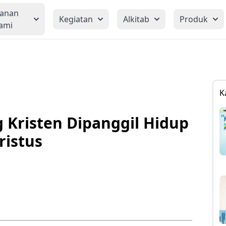
yanan
Kegiatan
Alkitab
Produk
ami
K
g Kristen Dipanggil Hidup
ristus