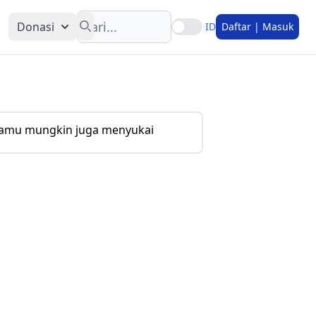
Search
Donasi
ID
Daftar | Masuk
amu mungkin juga menyukai