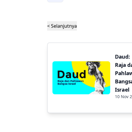
< Selanjutnya
Daud:
Raja d
Pahla
Bangs
Israel
10 Nov 