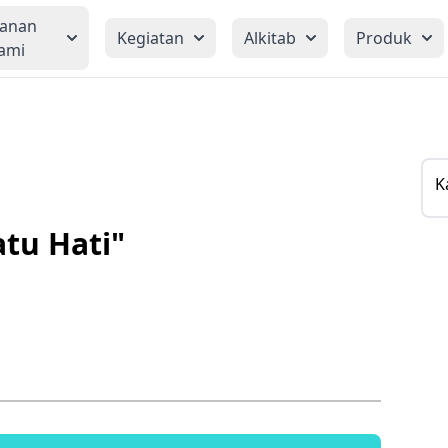
yanan
Kegiatan
Alkitab
Produk
ami
K
tu Hati"