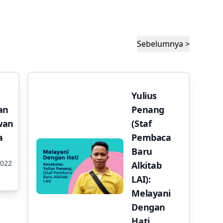
Sebelumnya >
Yulius
an
Penang
wan
(Staf
a
Pembaca
Baru
2022
Alkitab
LAI):
Melayani
Dengan
Hati