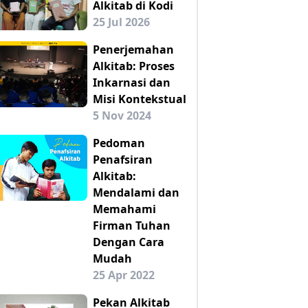
Alkitab di Kodi
25 Jul 2026
Penerjemahan
Alkitab: Proses
Inkarnasi dan
Misi Kontekstual
5 Nov 2024
Pedoman
Penafsiran
Alkitab:
Mendalami dan
Memahami
Firman Tuhan
Dengan Cara
Mudah
25 Apr 2022
Pekan Alkitab