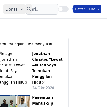
Search
Donasi
ID
Daftar | Masuk
amu mungkin juga menyukai
Jonathan
Christie: ”Lewat
Alkitab Saya
Temukan
Panggilan
Hidup”
24 Okt 2020
Penemuan
Manuskrip