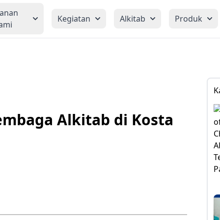
yanan
Kegiatan
Alkitab
Produk
ami
K
embaga Alkitab di Kosta