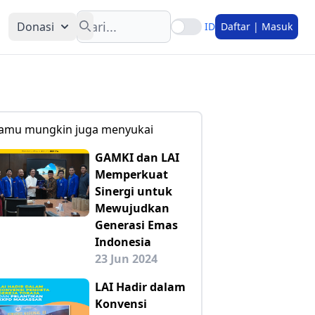
Search
Donasi
ID
Daftar | Masuk
amu mungkin juga menyukai
GAMKI dan LAI
Memperkuat
Sinergi untuk
Mewujudkan
Generasi Emas
Indonesia
23 Jun 2024
LAI Hadir dalam
Konvensi