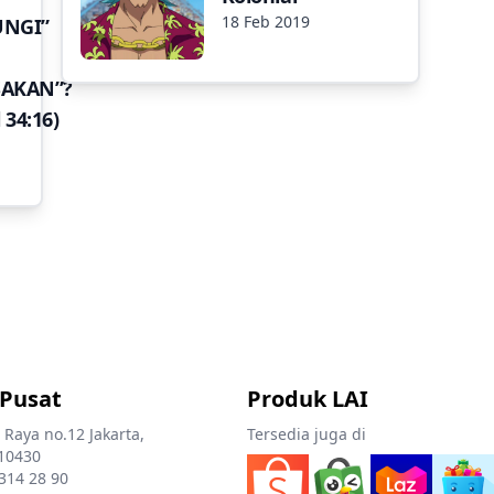
18 Feb 2019
UNGI”
SAKAN”?
 34:16)
 Pusat
Produk LAI
 Raya no.12 Jakarta,
Tersedia juga di
10430
 314 28 90