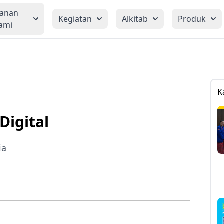
yanan
Kegiatan
Alkitab
Produk
ami
K
Digital
ia