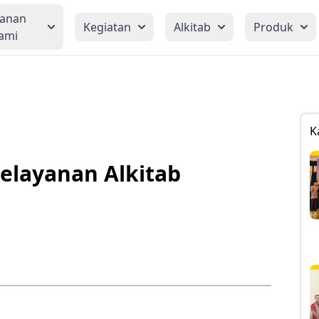
yanan
Kegiatan
Alkitab
Produk
ami
K
Pelayanan Alkitab