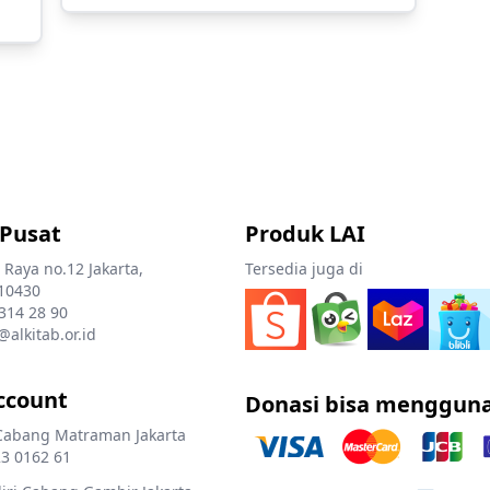
 Pusat
Produk LAI
 Raya no.12 Jakarta,
Tersedia juga di
10430
 314 28 90
@alkitab.or.id
ccount
Donasi bisa menggun
Cabang Matraman Jakarta
3 0162 61