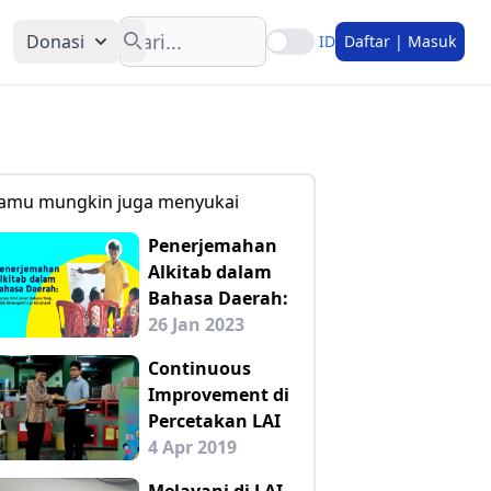
Search
Donasi
ID
Daftar | Masuk
amu mungkin juga menyukai
Penerjemahan
Alkitab dalam
Bahasa Daerah:
26 Jan 2023
Continuous
Improvement di
Percetakan LAI
4 Apr 2019
Melayani di LAI