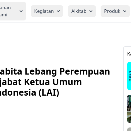
yanan
Kegiatan
Alkitab
Produk
ami
K
 Tabita Lebang Perempuan
jabat Ketua Umum
donesia (LAI)