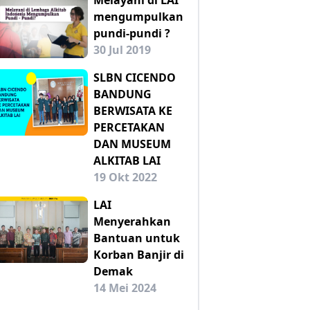
mengumpulkan
pundi-pundi ?
30 Jul 2019
SLBN CICENDO
BANDUNG
BERWISATA KE
PERCETAKAN
DAN MUSEUM
ALKITAB LAI
19 Okt 2022
LAI
Menyerahkan
Bantuan untuk
Korban Banjir di
Demak
14 Mei 2024