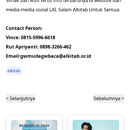
Simak dan ikuti terus info terbarunya di website dan
media-media sosial LAI. Salam Alkitab Untuk Semua.
Contact Person:
Vince: 0815-5996-6618
Rut Apriyanti: 0898-3266-462
Email:gwmudagwbaca@alkitab.or.id
alkitab
< Selanjutnya
Sebelumnya >