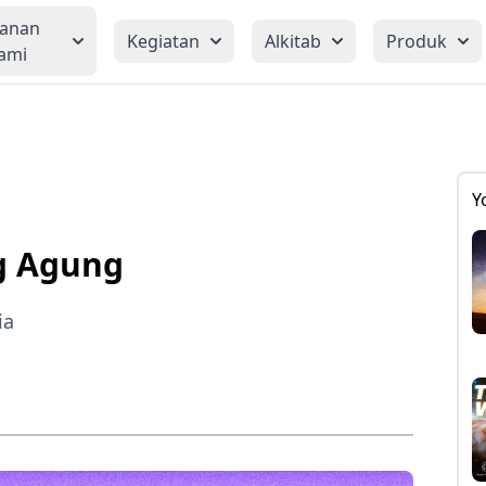
yanan
Kegiatan
Alkitab
Produk
ami
Y
ng Agung
ia