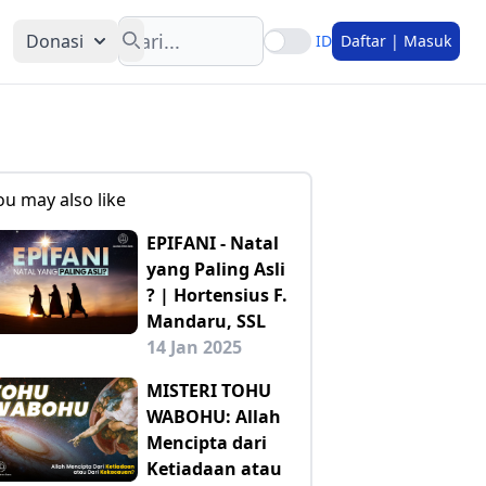
Search
Donasi
ID
Daftar | Masuk
ou may also like
EPIFANI - Natal
yang Paling Asli
? | Hortensius F.
Mandaru, SSL
14 Jan 2025
MISTERI TOHU
WABOHU: Allah
Mencipta dari
Ketiadaan atau