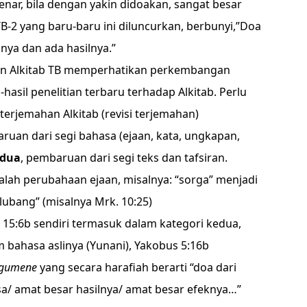
ar, bila dengan yakin didoakan, sangat besar
B-2 yang baru-baru ini diluncurkan, berbunyi,”Doa
nya dan ada hasilnya.”
n Alkitab TB memperhatikan perkembangan
asil penelitian terbaru terhadap Alkitab. Perlu
erjemahan Alkitab (revisi terjemahan)
ruan dari segi bahasa (ejaan, kata, ungkapan,
dua
, pembaruan dari segi teks dan tafsiran.
lah perubahaan ejaan, misalnya: “sorga” menjadi
“lubang” (misalnya
Mrk. 10:25
)
15:6b sendiri termasuk dalam kategori kedua,
am bahasa aslinya (Yunani), Yakobus 5:16b
ergumene
yang secara harafiah berarti “doa dari
a/ amat besar hasilnya/ amat besar efeknya…”