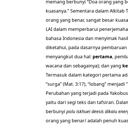
memang berbunyi “Doa orang yang ben
kuasanya.” Sementara dalam Alkitab T
orang yang benar, sangat besar kuasa
LAI dalam memperbarui penerjemaha
bahasa Indonesia dan menyimak hasil-h
diketahui, pada dasarnya pembaruan t
menyangkut dua hal:
pertama
, pemba
wacana dan sebagainya); dan yang
ke
Termasuk dalam kategori pertama ada
“surga” (
Mat. 3:17
), “lobang” menjadi 
Perubahan yang terjadi pada Yakobus 
yaitu dari segi teks dan tafsiran. Dal
berbunyi
polu iskhuei deesis dikaiu en
orang yang benar/ adalah penuh kuas