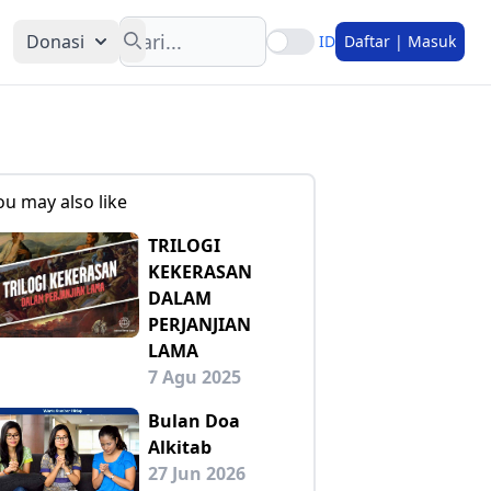
Search
Donasi
ID
Daftar | Masuk
ou may also like
TRILOGI
KEKERASAN
DALAM
PERJANJIAN
LAMA
7 Agu 2025
Bulan Doa
Alkitab
27 Jun 2026