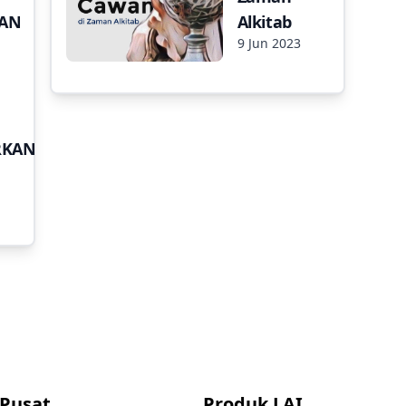
DAN
Alkitab
9 Jun 2023
RKAN
 Pusat
Produk LAI