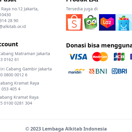
 Raya no.12 Jakarta,
Tersedia juga di
10430
 314 28 90
@alkitab.or.id
ccount
Donasi bisa menggun
Cabang Matraman Jakarta
3 0162 61
ri Cabang Gambir Jakarta
0 0800 0012 6
Cabang Kramat Raya
 053 405 4
Cabang Kramat Raya
5 0100 0281 304
© 2023 Lembaga Alkitab Indonesia