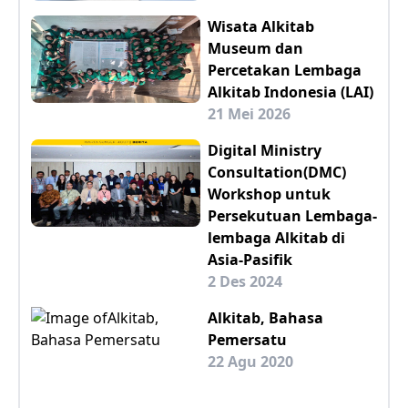
Wisata Alkitab
Museum dan
Percetakan Lembaga
Alkitab Indonesia (LAI)
21 Mei 2026
Digital Ministry
Consultation(DMC)
Workshop untuk
Persekutuan Lembaga-
lembaga Alkitab di
Asia-Pasifik
2 Des 2024
Alkitab, Bahasa
Pemersatu
22 Agu 2020