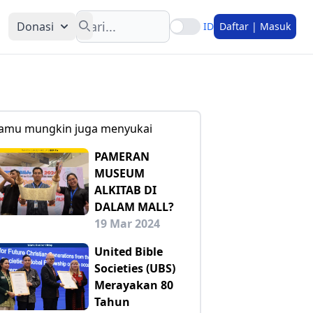
Search
Donasi
ID
Daftar | Masuk
amu mungkin juga menyukai
PAMERAN
MUSEUM
ALKITAB DI
DALAM MALL?
19 Mar 2024
United Bible
Societies (UBS)
Merayakan 80
Tahun