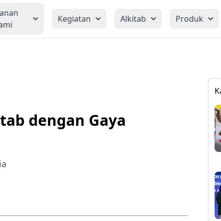
yanan
Kegiatan
Alkitab
Produk
ami
K
itab dengan Gaya
ia