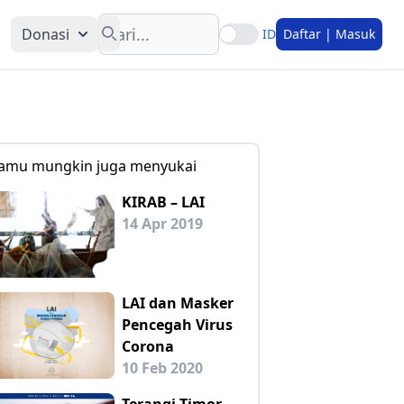
Search
Donasi
ID
Daftar | Masuk
amu mungkin juga menyukai
KIRAB – LAI
14 Apr 2019
LAI dan Masker
Pencegah Virus
Corona
10 Feb 2020
Terangi Timor