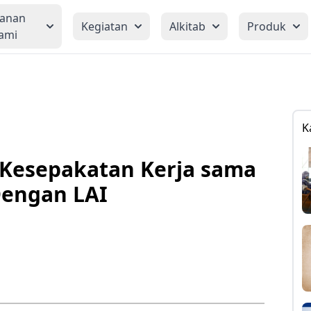
yanan
Kegiatan
Alkitab
Produk
ami
K
Kesepakatan Kerja sama
engan LAI