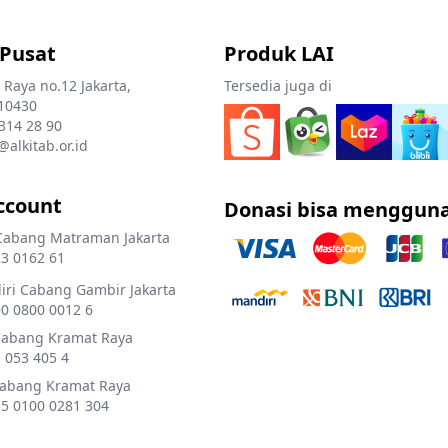
 Pusat
Produk LAI
 Raya no.12 Jakarta,
Tersedia juga di
10430
 314 28 90
@alkitab.or.id
ccount
Donasi bisa menggun
Cabang Matraman Jakarta
3 0162 61
ri Cabang Gambir Jakarta
0 0800 0012 6
Cabang Kramat Raya
 053 405 4
Cabang Kramat Raya
5 0100 0281 304