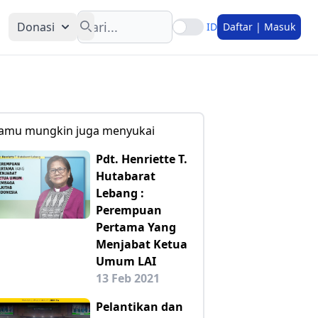
Search
Donasi
ID
Daftar | Masuk
amu mungkin juga menyukai
Pdt. Henriette T.
Hutabarat
Lebang :
Perempuan
Pertama Yang
Menjabat Ketua
Umum LAI
13 Feb 2021
Pelantikan dan