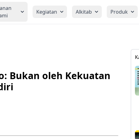
yanan
Kegiatan
Alkitab
Produk
ami
K
no: Bukan oleh Kekuatan
iri