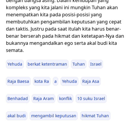
dengan bangsa asing. Dalam kehidupan yang
kompleks yang kita jalani ini mungkin Tuhan akan
menempatkan kita pada posisi-posisi yang
membutuhkan pengambilan keputusan yang cepat
dan taktis. Justru pada saat itulah kita harus benar-
benar berserah pada hikmat dan ketetapan-Nya dan
bukannya mengandalkan ego serta akal budi kita
semata.
Yehuda
berkat ketentraman
Tuhan
Israel
Raja Baesa
kota Ra
a
Yehuda
Raja Asa
Benhadad
Raja Aram
konflik
10 suku Israel
akal budi
mengambil keputusan
hikmat Tuhan