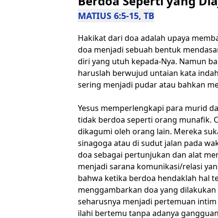
Berdoa Seperti yang Di
MATIUS 6:5-15, TB
Hakikat dari doa adalah upaya memb
doa menjadi sebuah bentuk mendasar 
diri yang utuh kepada-Nya. Namun ba
haruslah berwujud untaian kata inda
sering menjadi pudar atau bahkan men
Yesus memperlengkapi para murid da
tidak berdoa seperti orang munafik. 
dikagumi oleh orang lain. Mereka su
sinagoga atau di sudut jalan pada w
doa sebagai pertunjukan dan alat me
menjadi sarana komunikasi/relasi yan
bahwa ketika berdoa hendaklah hal t
menggambarkan doa yang dilakukan s
seharusnya menjadi pertemuan intim 
ilahi bertemu tanpa adanya ganggua