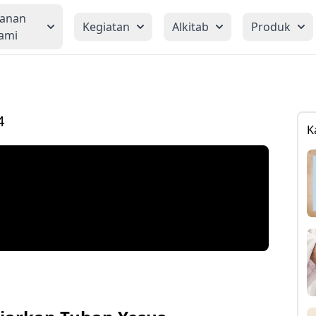
yanan
Kegiatan
Alkitab
Produk
ami
4
K