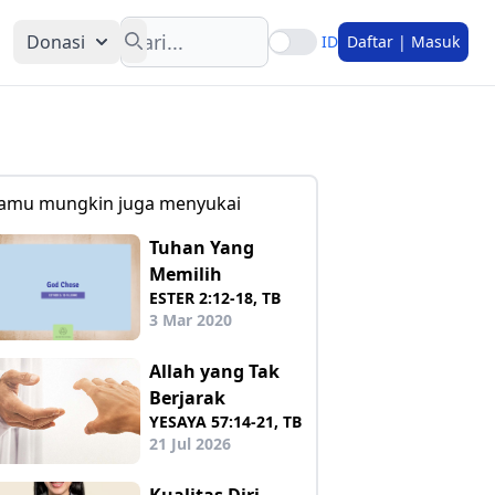
Search
Donasi
ID
Daftar | Masuk
amu mungkin juga menyukai
Tuhan Yang
Memilih
ESTER 2:12-18, TB
3 Mar 2020
Allah yang Tak
Berjarak
YESAYA 57:14-21, TB
21 Jul 2026
Kualitas Diri