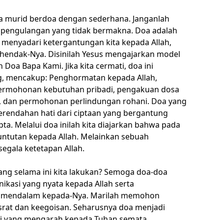
a murid berdoa dengan sederhana. Janganlah
pengulangan yang tidak bermakna. Doa adalah
menyadari ketergantungan kita kepada Allah,
hendak-Nya. Disinilah Yesus mengajarkan model
 Doa Bapa Kami. Jika kita cermati, doa ini
, mencakup: Penghormatan kepada Allah,
permohonan kebutuhan pribadi, pengakuan dosa
 dan permohonan perlindungan rohani. Doa yang
erendahan hati dari ciptaan yang bergantung
a. Melalui doa inilah kita diajarkan bahwa pada
untutan kepada Allah. Melainkan sebuah
egala ketetapan Allah.
ang selama ini kita lakukan? Semoga doa-doa
ikasi yang nyata kepada Allah serta
g mendalam kepada-Nya. Marilah memohon
asrat dan keegoisan. Seharusnya doa menjadi
ti yang mengarah kepada Tuhan semata.