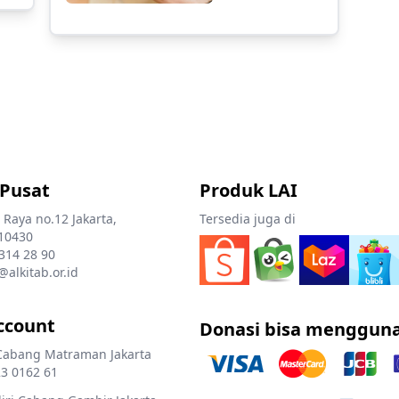
 Pusat
Produk LAI
 Raya no.12 Jakarta,
Tersedia juga di
10430
 314 28 90
@alkitab.or.id
ccount
Donasi bisa menggun
Cabang Matraman Jakarta
3 0162 61