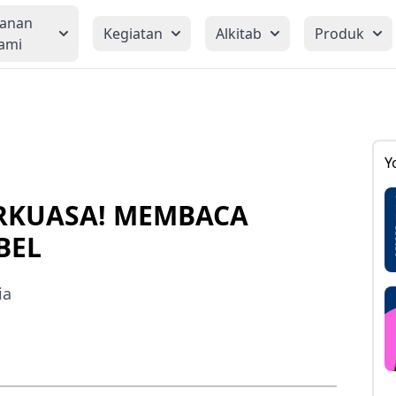
yanan
Kegiatan
Alkitab
Produk
ami
Y
RKUASA! MEMBACA
BEL
ia