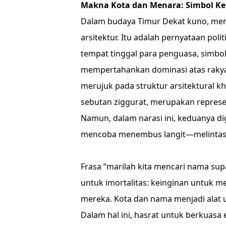
Makna Kota dan Menara: Simbol K
Dalam budaya Timur Dekat kuno, me
arsitektur. Itu adalah pernyataan poli
tempat tinggal para penguasa, simbol
mempertahankan dominasi atas rakyat. Menara, מִגְדָּל—migdal, 
merujuk pada struktur arsitektural 
sebutan ziggurat, merupakan represen
Namun, dalam narasi ini, keduanya 
mencoba menembus langit—melintasi 
Frasa “marilah kita mencari nama su
untuk imortalitas: keinginan untuk 
mereka. Kota dan nama menjadi alat 
Dalam hal ini, hasrat untuk berkuasa