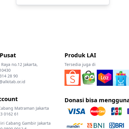
 Pusat
Produk LAI
 Raya no.12 Jakarta,
Tersedia juga di
10430
 314 28 90
@alkitab.or.id
ccount
Donasi bisa menggun
Cabang Matraman Jakarta
3 0162 61
ri Cabang Gambir Jakarta
0 0800 0012 6