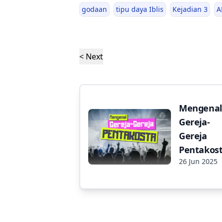
godaan
tipu daya Iblis
Kejadian 3
A
< Next
Mengenal
Gereja-
Gereja
Pentakos
26 Jun 2025