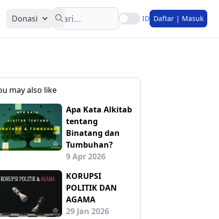
Search
Donasi
ID
Daftar | Masuk
ou may also like
Apa Kata Alkitab
tentang
Binatang dan
Tumbuhan?
9 Apr 2026
KORUPSI
POLITIK DAN
AGAMA
29 Jan 2026