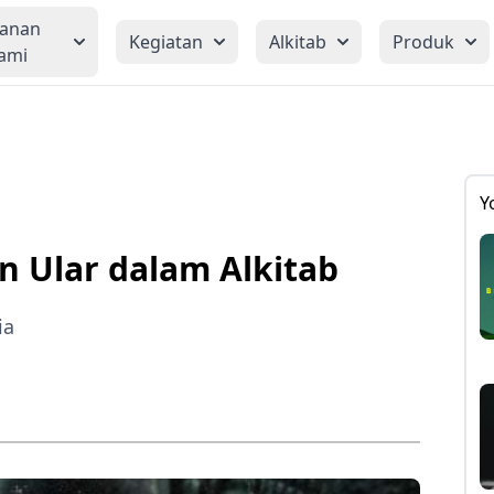
yanan
Kegiatan
Alkitab
Produk
ami
Y
n Ular dalam Alkitab
ia