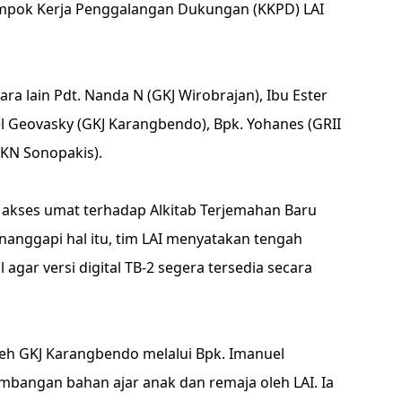
ompok Kerja Penggalangan Dukungan (KKPD) LAI
ra lain Pdt. Nanda N (GKJ Wirobrajan), Ibu Ester
l Geovasky (GKJ Karangbendo), Bpk. Yohanes (GRII
GKN Sonopakis).
a akses umat terhadap Alkitab Terjemahan Baru
Menanggapi hal itu, tim LAI menyatakan tengah
agar versi digital TB-2 segera tersedia secara
eh GKJ Karangbendo melalui Bpk. Imanuel
bangan bahan ajar anak dan remaja oleh LAI. Ia