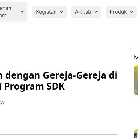
yanan
Kegiatan
Alkitab
Produk
ami
K
 dengan Gereja-Gereja di
i Program SDK
ia