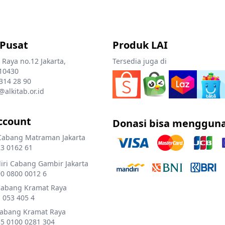
 Pusat
Produk LAI
 Raya no.12 Jakarta,
Tersedia juga di
10430
 314 28 90
@alkitab.or.id
ccount
Donasi bisa menggun
Cabang Matraman Jakarta
3 0162 61
ri Cabang Gambir Jakarta
0 0800 0012 6
Cabang Kramat Raya
 053 405 4
Cabang Kramat Raya
5 0100 0281 304