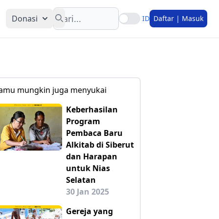
Search
Donasi
ID
Daftar | Masuk
amu mungkin juga menyukai
Keberhasilan
Program
Pembaca Baru
Alkitab di Siberut
dan Harapan
untuk Nias
Selatan
30 Jan 2025
Gereja yang