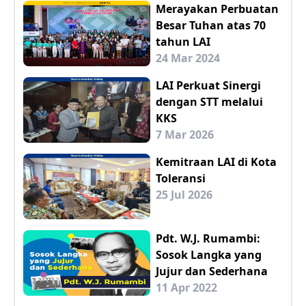
Merayakan Perbuatan
Besar Tuhan atas 70
tahun LAI
24 Mar 2024
LAI Perkuat Sinergi
dengan STT melalui
KKS
7 Mar 2026
Kemitraan LAI di Kota
Toleransi
25 Jul 2026
Pdt. W.J. Rumambi:
Sosok Langka yang
Jujur dan Sederhana
11 Apr 2022