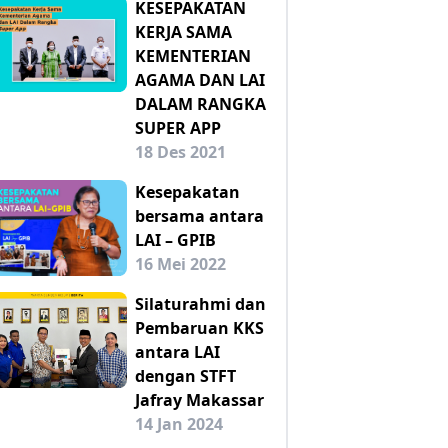
KESEPAKATAN
KERJA SAMA
KEMENTERIAN
AGAMA DAN LAI
DALAM RANGKA
SUPER APP
18 Des 2021
Kesepakatan
bersama antara
LAI – GPIB
16 Mei 2022
Silaturahmi dan
Pembaruan KKS
antara LAI
dengan STFT
Jafray Makassar
14 Jan 2024