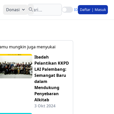
Search
Donasi
ID
Daftar | Masuk
amu mungkin juga menyukai
Ibadah
Pelantikan KKPD
LAI Palembang:
Semangat Baru
dalam
Mendukung
Penyebaran
Alkitab
3 Okt 2024