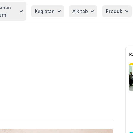
yanan
Kegiatan
Alkitab
Produk
ami
K