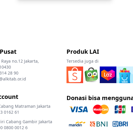
 Pusat
Produk LAI
 Raya no.12 Jakarta,
Tersedia juga di
10430
 314 28 90
@alkitab.or.id
ccount
Donasi bisa menggun
Cabang Matraman Jakarta
3 0162 61
ri Cabang Gambir Jakarta
0 0800 0012 6