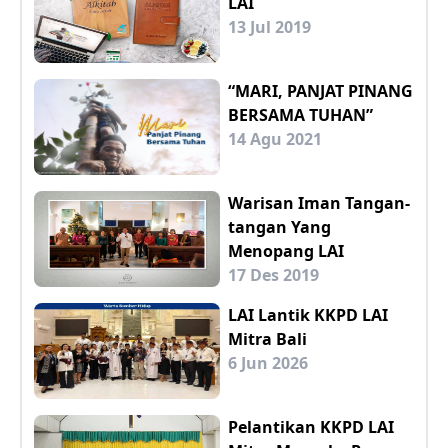
LAI
13 Jul 2019
“MARI, PANJAT PINANG
BERSAMA TUHAN”
14 Agu 2021
Warisan Iman Tangan-
tangan Yang
Menopang LAI
17 Des 2019
LAI Lantik KKPD LAI
Mitra Bali
6 Jun 2026
Pelantikan KKPD LAI