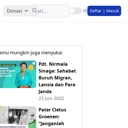
Search
Donasi
ID
Daftar | Masuk
amu mungkin juga menyukai
Pdt. Nirmala
Sinaga: Sahabat
Buruh Migran,
Lansia dan Para
Janda
23 Jun 2022
Pater Cletus
Groenen:
“Janganlah