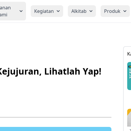
yanan
Kegiatan
Alkitab
Produk
ami
K
ejujuran, Lihatlah Yap!