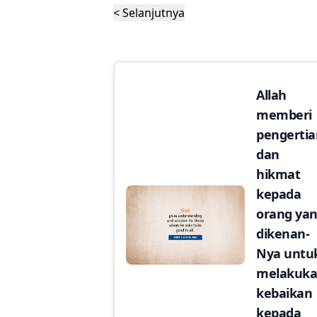
< Selanjutnya
Allah
memberi
pengertia
dan
hikmat
kepada
orang ya
dikenan-
Nya untu
melakuk
kebaikan
kepada