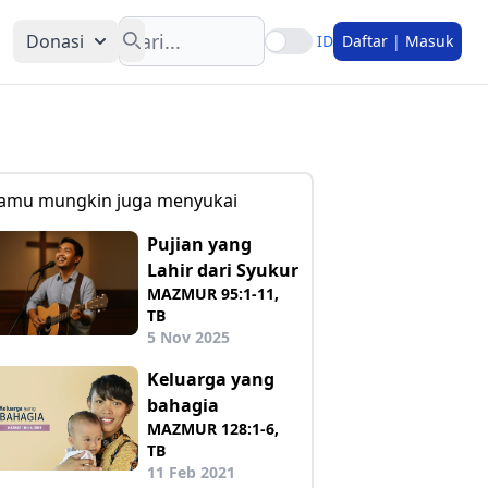
Search
Donasi
ID
Daftar | Masuk
amu mungkin juga menyukai
Pujian yang
Lahir dari Syukur
MAZMUR 95:1-11,
TB
5 Nov 2025
Keluarga yang
bahagia
MAZMUR 128:1-6,
TB
11 Feb 2021