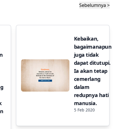
Sebelumnya >
Kebaikan,
bagaimanapun
n
juga tidak
dapat ditutupi.
Ia akan tetap
cemerlang
ng
dalam
redupnya hati
k
manusia.
5 Feb 2020
an