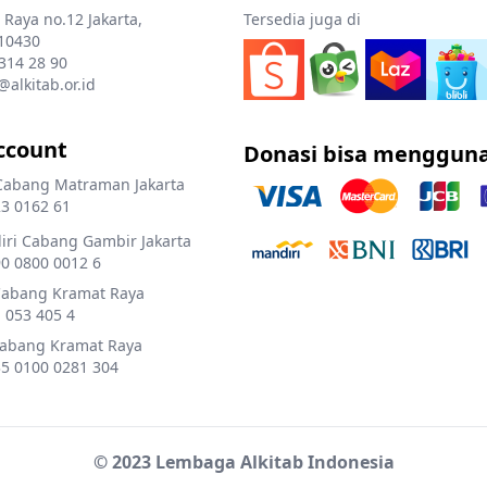
 Raya no.12 Jakarta,
Tersedia juga di
10430
 314 28 90
@alkitab.or.id
ccount
Donasi bisa menggun
Cabang Matraman Jakarta
3 0162 61
ri Cabang Gambir Jakarta
0 0800 0012 6
Cabang Kramat Raya
 053 405 4
Cabang Kramat Raya
5 0100 0281 304
© 2023 Lembaga Alkitab Indonesia