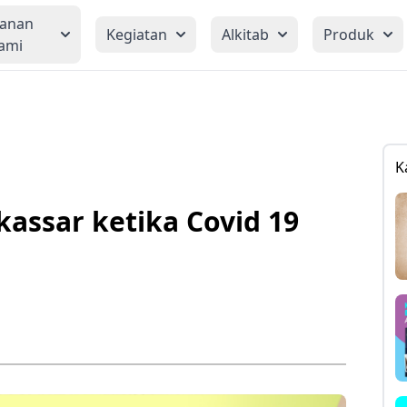
yanan
Kegiatan
Alkitab
Produk
ami
K
assar ketika Covid 19