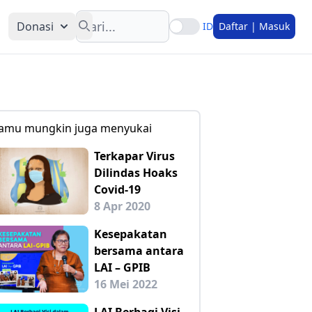
Search
Donasi
ID
Daftar | Masuk
amu mungkin juga menyukai
Terkapar Virus
Dilindas Hoaks
Covid-19
8 Apr 2020
Kesepakatan
bersama antara
LAI – GPIB
16 Mei 2022
LAI Berbagi Visi