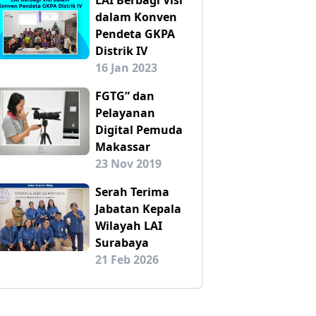
dalam Konven
Pendeta GKPA
Distrik IV
16 Jan 2023
FGTG” dan
Pelayanan
Digital Pemuda
Makassar
23 Nov 2019
Serah Terima
Jabatan Kepala
Wilayah LAI
Surabaya
21 Feb 2026