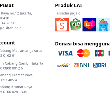
 Pusat
Produk LAI
 Raya no.12 Jakarta,
Tersedia juga di
10430
 314 28 90
@alkitab.or.id
ccount
Donasi bisa menggun
Cabang Matraman Jakarta
3 0162 61
ri Cabang Gambir Jakarta
0 0800 0012 6
Cabang Kramat Raya
 053 405 4
Cabang Kramat Raya
5 0100 0281 304