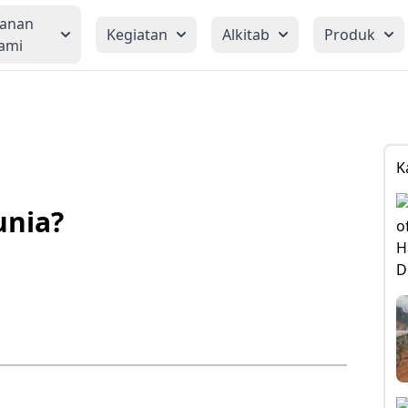
yanan
Kegiatan
Alkitab
Produk
ami
K
unia?