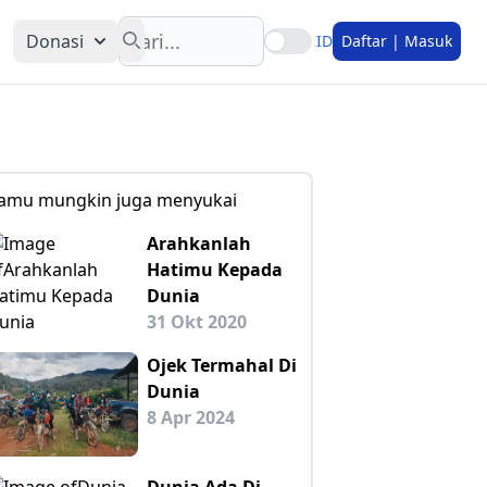
Search
Donasi
ID
Daftar | Masuk
amu mungkin juga menyukai
Arahkanlah
Hatimu Kepada
Dunia
31 Okt 2020
Ojek Termahal Di
Dunia
8 Apr 2024
Dunia Ada Di