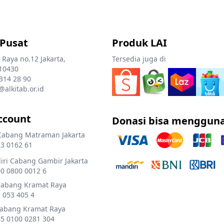
 Pusat
Produk LAI
 Raya no.12 Jakarta,
Tersedia juga di
10430
 314 28 90
@alkitab.or.id
ccount
Donasi bisa menggun
Cabang Matraman Jakarta
3 0162 61
ri Cabang Gambir Jakarta
0 0800 0012 6
Cabang Kramat Raya
 053 405 4
Cabang Kramat Raya
5 0100 0281 304