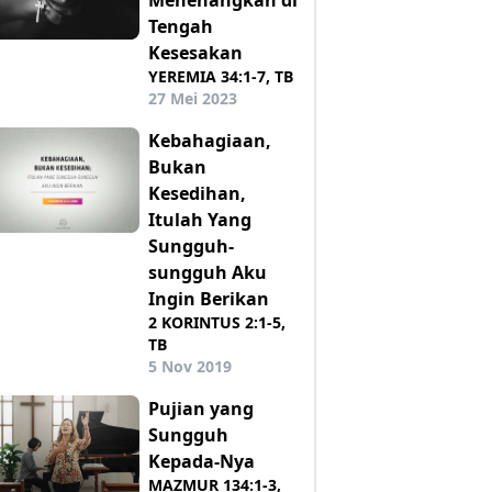
Tengah
Kesesakan
YEREMIA 34:1-7, TB
27 Mei 2023
Kebahagiaan,
Bukan
Kesedihan,
Itulah Yang
Sungguh-
sungguh Aku
Ingin Berikan
2 KORINTUS 2:1-5,
TB
5 Nov 2019
Pujian yang
Sungguh
Kepada-Nya
MAZMUR 134:1-3,