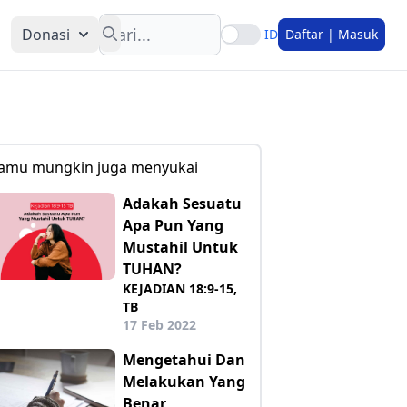
Search
Donasi
ID
Daftar | Masuk
amu mungkin juga menyukai
Adakah Sesuatu
Apa Pun Yang
Mustahil Untuk
TUHAN?
KEJADIAN 18:9-15,
TB
17 Feb 2022
Mengetahui Dan
Melakukan Yang
Benar