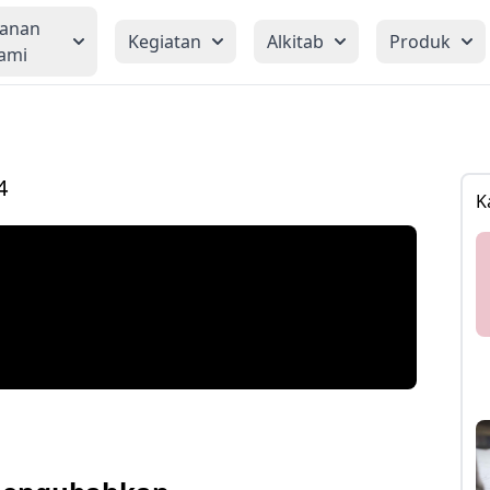
yanan
Kegiatan
Alkitab
Produk
ami
4
K