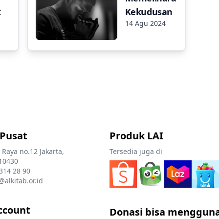
k
Kekudusan
14 Agu 2024
 Pusat
Produk LAI
 Raya no.12 Jakarta,
Tersedia juga di
10430
 314 28 90
@alkitab.or.id
ccount
Donasi bisa menggun