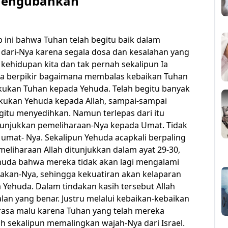
Mengubahkan
p ini bahwa Tuhan telah begitu baik dalam
h dari-Nya karena segala dosa dan kesalahan yang
 kehidupan kita dan tak pernah sekalipun Ia
ta berpikir bagaimana membalas kebaikan Tuhan
lakukan Tuhan kepada Yehuda. Telah begitu banyak
akukan Yehuda kepada Allah, sampai-sampai
itu menyedihkan. Namun terlepas dari itu
nunjukkan pemeliharaan-Nya kepada Umat. Tidak
umat- Nya. Sekalipun Yehuda acapkali berpaling
eliharaan Allah ditunjukkan dalam ayat 29-30,
uda bahwa mereka tidak akan lagi mengalami
iakan-Nya, sehingga kekuatiran akan kelaparan
sa Yehuda. Dalam tindakan kasih tersebut Allah
lan yang benar. Justru melalui kebaikan-kebaikan
rasa malu karena Tuhan yang telah mereka
ah sekalipun memalingkan wajah-Nya dari Israel.