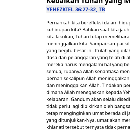
Kebaikan Tuhan yang 
YEHEZKIEL 36:27-32, TB
Pernahkah kita berefleksi dalam hidu
kehidupan kita? Bahkan saat kita jau
kita lakukan, Tuhan tetap memelihara
meninggalkan kita. Sampai-sampai ki
yang begitu besar ini. Itulah yang di
dosa dan pelanggaran yang telah dil
mereka harus mengalami hal yang beg
semua, rupanya Allah senantiasa me
pernah sekalipun Allah meninggalkan 
dan meninggalkan Allah. Tindakan pem
dimana Allah menegaskan kepada Yeh
kelaparan. Gandum akan selalu dised
tidak perlu lagi dipikirkan oleh bang
tetap menginginkan umat berada di ja
yang ditunjukkan-Nya, umat akan me
khianati tersebut ternyata tidak pern