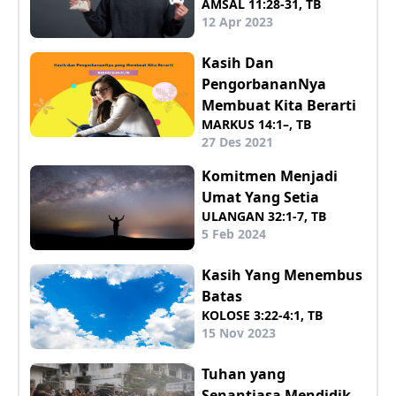
AMSAL 11:28-31, TB
12 Apr 2023
Kasih Dan
PengorbananNya
Membuat Kita Berarti
MARKUS 14:1–, TB
27 Des 2021
Komitmen Menjadi
Umat Yang Setia
ULANGAN 32:1-7, TB
5 Feb 2024
Kasih Yang Menembus
Batas
KOLOSE 3:22-4:1, TB
15 Nov 2023
Tuhan yang
Senantiasa Mendidik